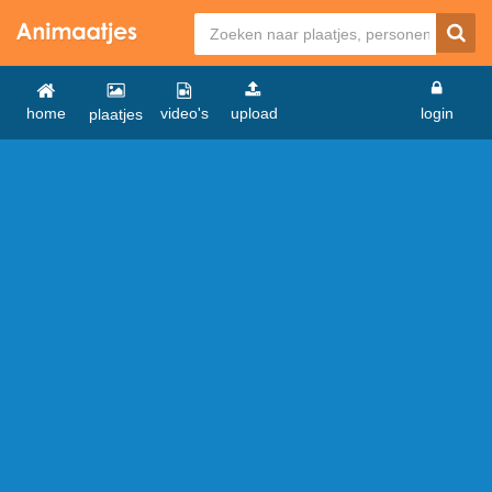
home
video's
upload
login
plaatjes