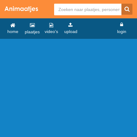
home
video's
upload
login
plaatjes