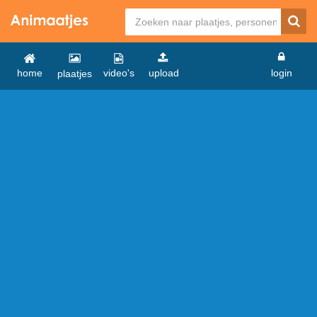
home
video's
upload
login
plaatjes