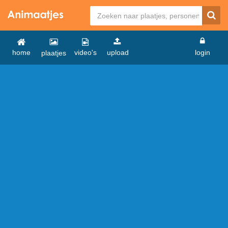
home
video's
upload
login
plaatjes