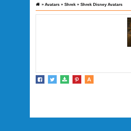
»
Avatars
»
Shrek
»
Shrek Disney Avatars
A