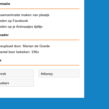
ormatie
aamanimatie maken van plaatje
elen op Facebook
elen op je Animaatjes tijdlijn
oader
eupload door:
Marian de Goede
antal keer bekeken: 196x
s
hrek
disney
vatars