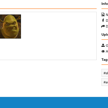
Inf
N
D
D
Upl
G
A
Tag
s
a