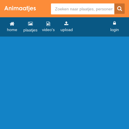
home
video's
upload
login
plaatjes