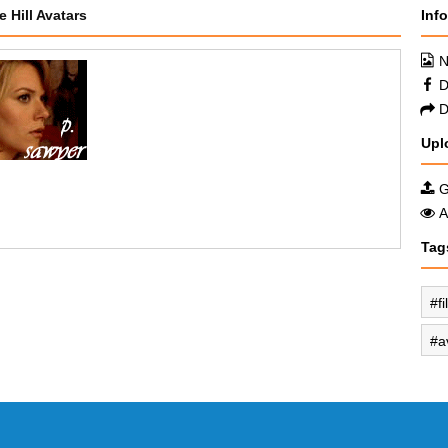
e Hill Avatars
Inf
N
D
D
Upl
G
A
Tag
f
a