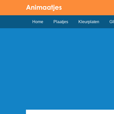
Home
Plaatjes
Kleurplaten
GI