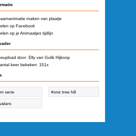
ormatie
aamanimatie maken van plaatje
elen op Facebook
elen op je Animaatjes tijdlijn
oader
eupload door:
Elly van Gulik Hijkoop
antal keer bekeken: 151x
s
ilm serie
one tree hill
vatars