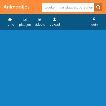
home
video's
upload
login
plaatjes