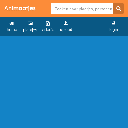
home
video's
upload
login
plaatjes