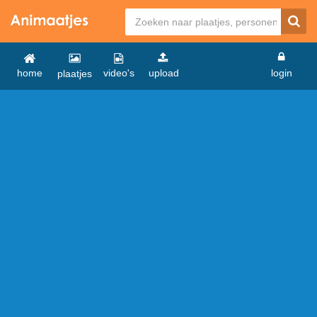
home
video's
upload
login
plaatjes