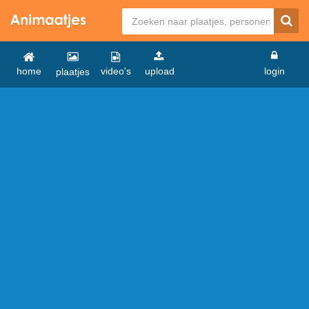
home
video's
upload
login
plaatjes