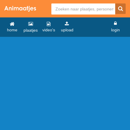
home
video's
upload
login
plaatjes