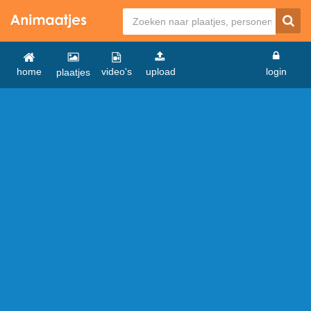
home
video's
upload
login
plaatjes