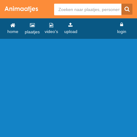
home
video's
upload
login
plaatjes