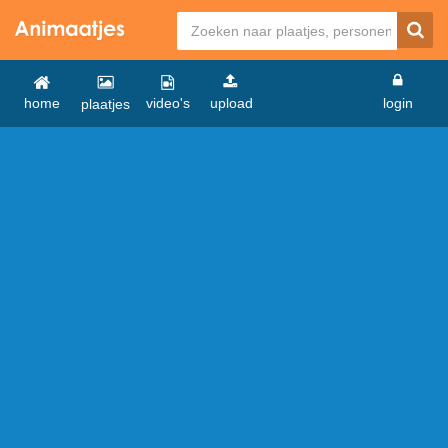
home
video's
upload
login
plaatjes