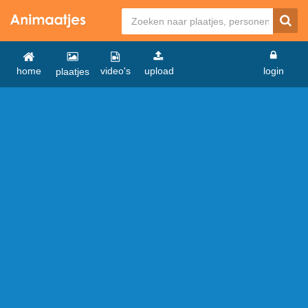
home
video's
upload
login
plaatjes