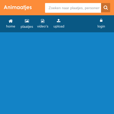
home
video's
upload
login
plaatjes