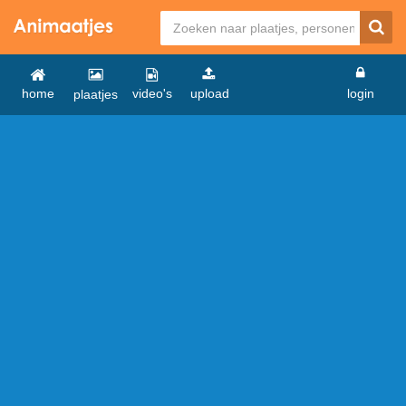
home
video's
upload
login
plaatjes