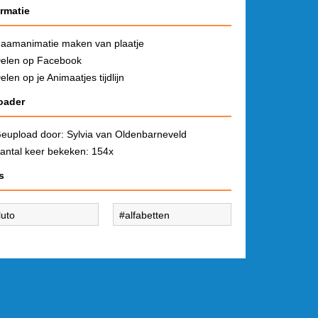
ormatie
aamanimatie maken van plaatje
elen op Facebook
elen op je Animaatjes tijdlijn
oader
eupload door:
Sylvia van Oldenbarneveld
antal keer bekeken: 154x
s
luto
alfabetten