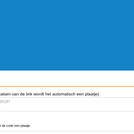
aatsen van de link wordt het automatisch een plaatje):
t de code een plaatje