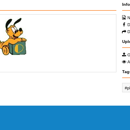
Inf
N
D
D
Upl
G
A
Tag
p