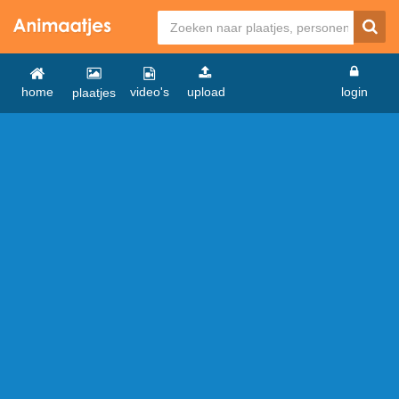
home
video's
upload
login
plaatjes