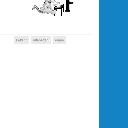
Letter f
Alfabetten
Piano