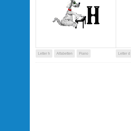
Letter h
Alfabetten
Piano
Letter d