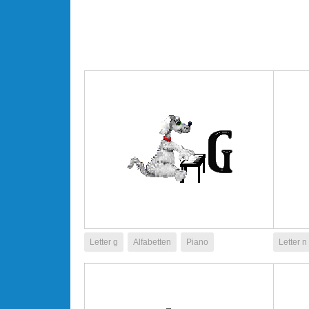
Letter g
Alfabetten
Piano
Letter n