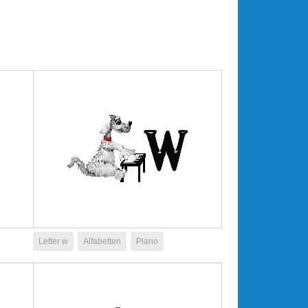
Letter w
Alfabetten
Piano