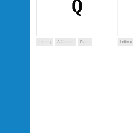
Letter q
Alfabetten
Piano
Letter u