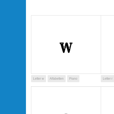
Letter w
Alfabetten
Piano
Letter r