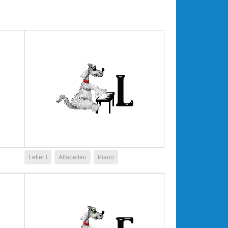
Letter l
Alfabetten
Piano