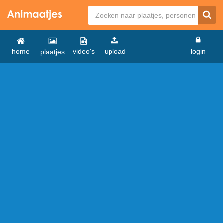
home
video's
upload
login
plaatjes