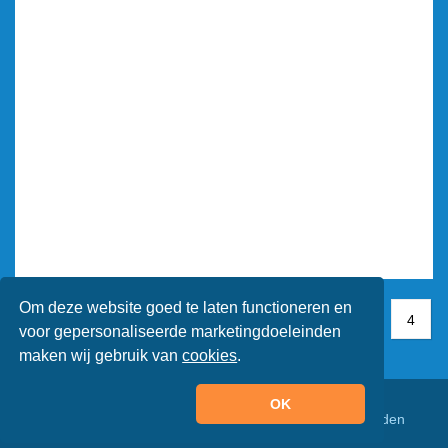
Om deze website goed te laten functioneren en
1
1
2
3
4
4
voor gepersonaliseerde marketingdoeleinden
maken wij gebruik van
cookies
.
OK
© Animaatjes.nl - 2005/2026 - Alle rechten voorbehouden