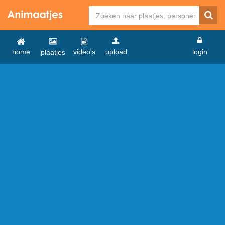
home
video's
upload
login
plaatjes