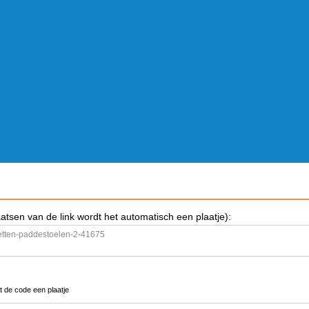
aatsen van de link wordt het automatisch een plaatje):
t de code een plaatje