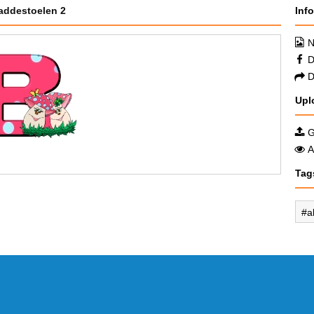
addestoelen 2
Inf
N
D
D
Upl
G
A
Tag
a