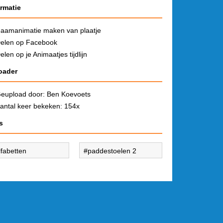
ormatie
aamanimatie maken van plaatje
elen op Facebook
elen op je Animaatjes tijdlijn
oader
eupload door:
Ben Koevoets
antal keer bekeken: 154x
s
lfabetten
paddestoelen 2