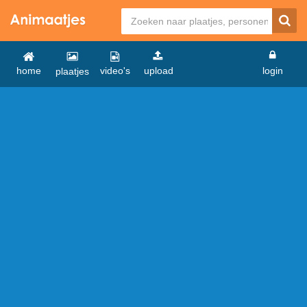
home
video's
upload
login
plaatjes