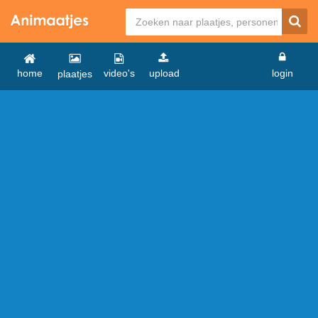
home
video's
upload
login
plaatjes