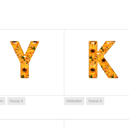
en
Oranje 6
Alfabetten
Oranje 6