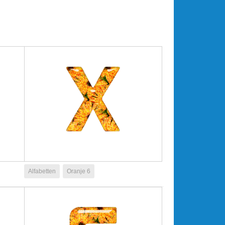
Alfabetten
Oranje 6