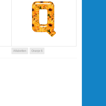
Alfabetten
Oranje 6