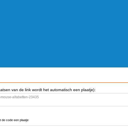
aatsen van de link wordt het automatisch een plaatje):
t de code een plaatje