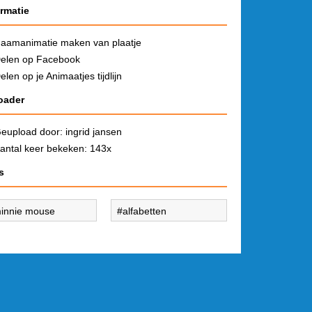
ormatie
aamanimatie maken van plaatje
elen op Facebook
elen op je Animaatjes tijdlijn
oader
eupload door:
ingrid jansen
antal keer bekeken: 143x
s
innie mouse
alfabetten