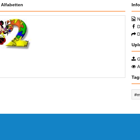
 Alfabetten
Inf
N
D
D
Upl
G
A
Tag
m