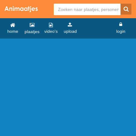
home
video's
upload
login
plaatjes