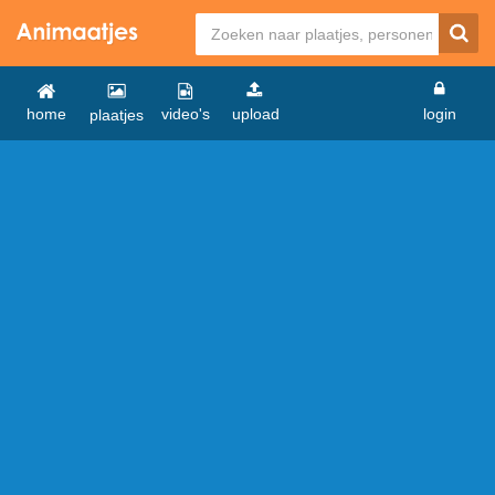
home
video's
upload
login
plaatjes