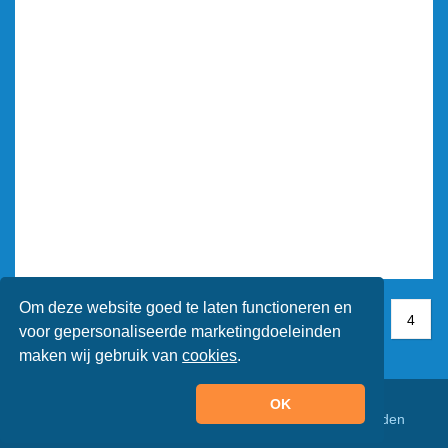
Om deze website goed te laten functioneren en
1
1
2
3
4
4
voor gepersonaliseerde marketingdoeleinden
maken wij gebruik van
cookies
.
OK
© Animaatjes.nl - 2005/2026 - Alle rechten voorbehouden