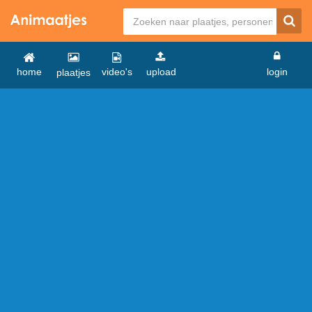
home
video's
upload
login
plaatjes