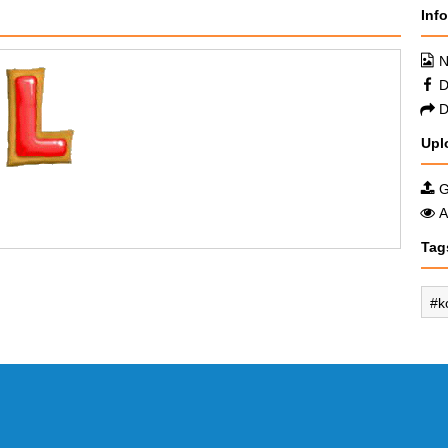
Inf
N
D
D
Upl
G
A
Tag
k