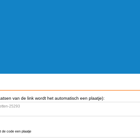
aatsen van de link wordt het automatisch een plaatje):
t de code een plaatje