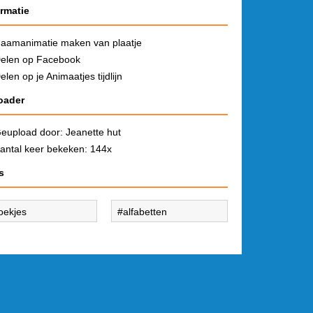
ormatie
aamanimatie maken van plaatje
elen op Facebook
elen op je Animaatjes tijdlijn
oader
eupload door:
Jeanette hut
antal keer bekeken: 144x
s
oekjes
alfabetten