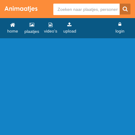
home
video's
upload
login
plaatjes