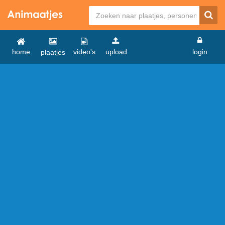
home
video's
upload
login
plaatjes