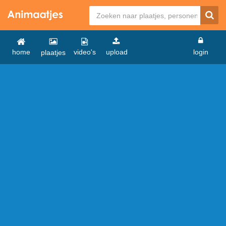
home
video's
upload
login
plaatjes