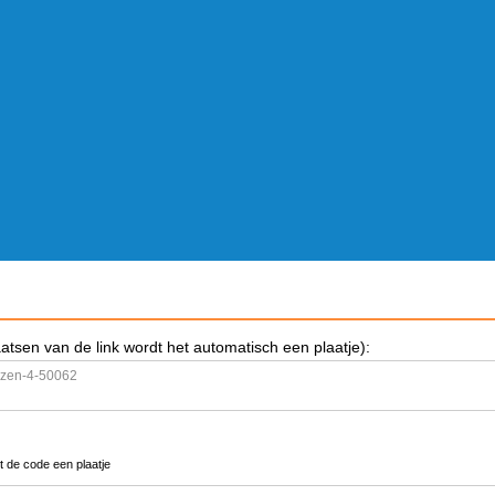
aatsen van de link wordt het automatisch een plaatje):
t de code een plaatje