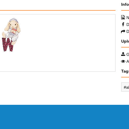
Inf
N
D
D
Upl
G
A
Tag
a