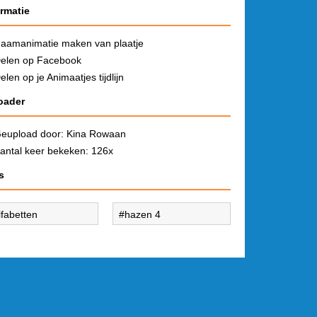
ormatie
aamanimatie maken van plaatje
elen op Facebook
elen op je Animaatjes tijdlijn
oader
eupload door:
Kina Rowaan
antal keer bekeken: 126x
s
lfabetten
hazen 4