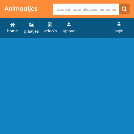
home
video's
upload
login
plaatjes