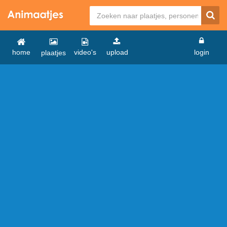
home
video's
upload
login
plaatjes