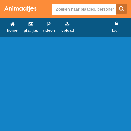
home
video's
upload
login
plaatjes