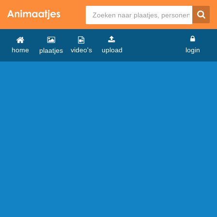
home
video's
upload
login
plaatjes