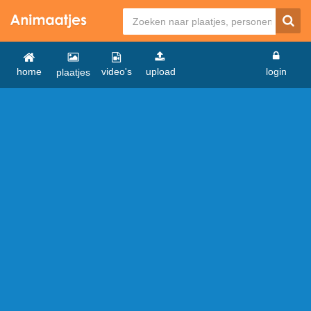
home
video's
upload
login
plaatjes