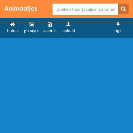
home
video's
upload
login
plaatjes