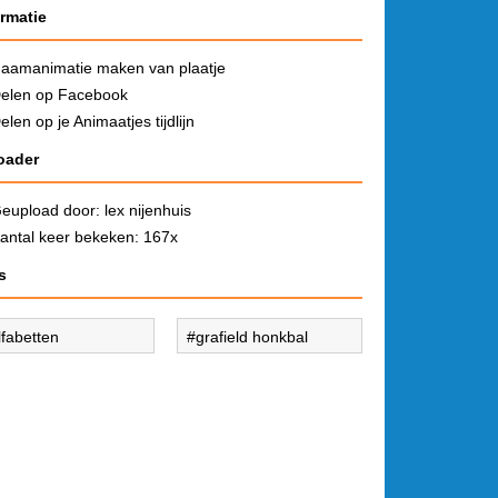
ormatie
aamanimatie maken van plaatje
elen op Facebook
elen op je Animaatjes tijdlijn
oader
eupload door:
lex nijenhuis
antal keer bekeken: 167x
s
lfabetten
grafield honkbal