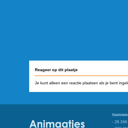
Reageer op dit plaatje
Je kunt alleen een reactie plaatsen als je bent inge
Statistiek
- 28.346 