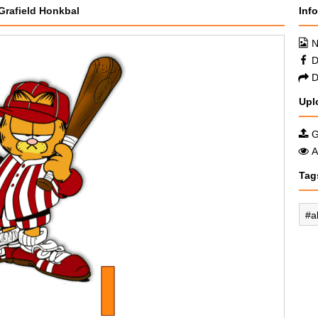
Grafield Honkbal
Inf
N
D
D
Upl
G
A
Tag
a