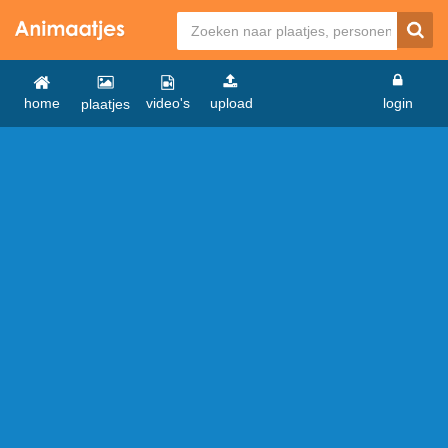
home
video's
upload
login
plaatjes