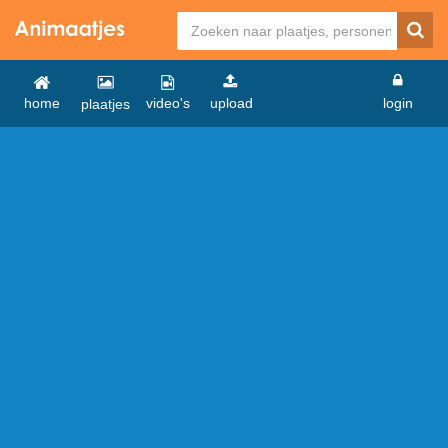
home
video's
upload
login
plaatjes