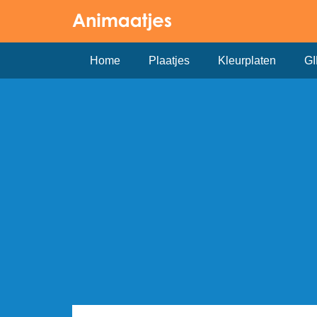
Home
Plaatjes
Kleurplaten
GI