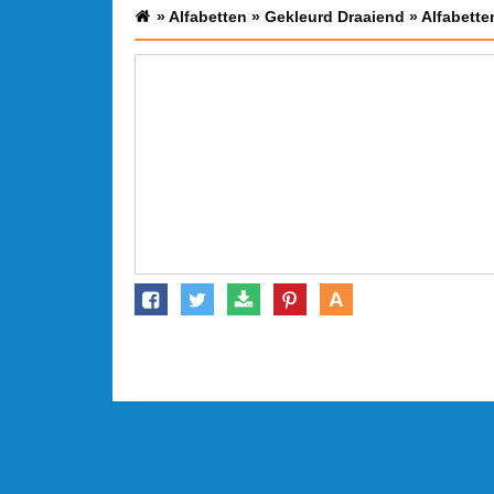
»
Alfabetten
»
Gekleurd Draaiend
»
Alfabette
A