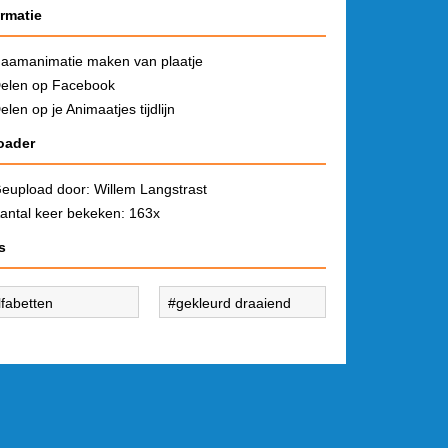
ormatie
aamanimatie maken van plaatje
elen op Facebook
elen op je Animaatjes tijdlijn
oader
eupload door:
Willem Langstrast
antal keer bekeken: 163x
s
lfabetten
gekleurd draaiend