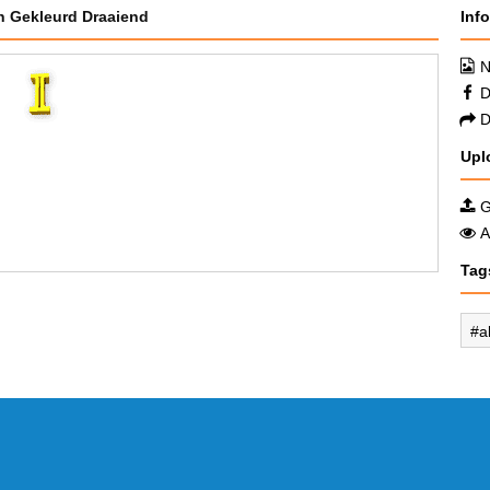
n Gekleurd Draaiend
Inf
N
D
D
Upl
G
A
Tag
a