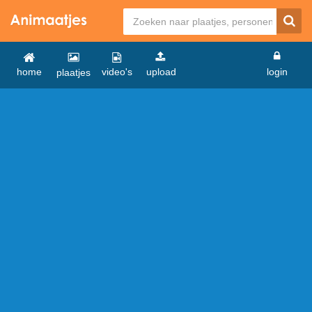
home
video's
upload
login
plaatjes