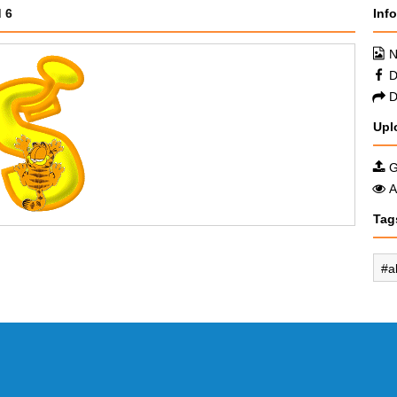
d 6
Inf
N
D
D
Upl
G
A
Tag
a