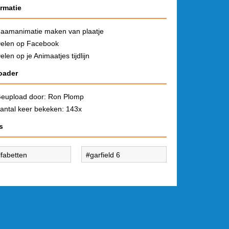
ormatie
aamanimatie maken van plaatje
elen op Facebook
elen op je Animaatjes tijdlijn
oader
eupload door:
Ron Plomp
antal keer bekeken: 143x
s
lfabetten
garfield 6