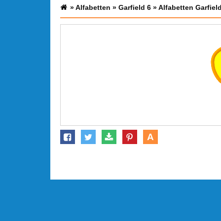
»
Alfabetten
»
Garfield 6
»
Alfabetten Garfiel
A