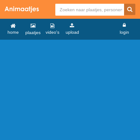
home
video's
upload
login
plaatjes