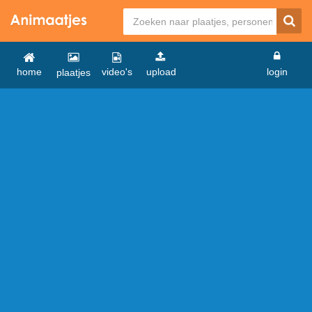
home
video's
upload
login
plaatjes